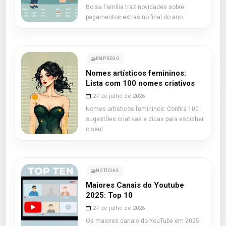
Bolsa Família traz novidades sobre
pagamentos extras no final do ano.
EMPREGO
Nomes artísticos femininos:
Lista com 100 nomes criativos
27 de julho de 2026
Nomes artísticos femininos: Confira 100
sugestões criativas e dicas para escolher
o seu!
NOTÍCIAS
Maiores Canais do Youtube
2025: Top 10
27 de julho de 2026
Os maiores canais do YouTube em 2025